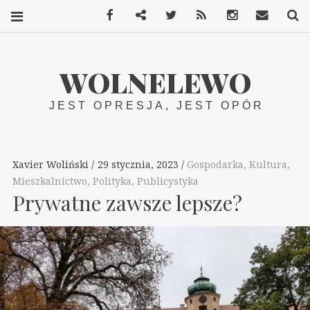
Facebook
Mastodon
Twitter
RSS
Instagram
Kontakt
S
WOLNELEWO
JEST OPRESJA, JEST OPÓR
Xavier Woliński
29 stycznia, 2023
Gospodarka
,
Kultura
,
Mieszkalnictwo
,
Polityka
,
Publicystyka
Prywatne zawsze lepsze?