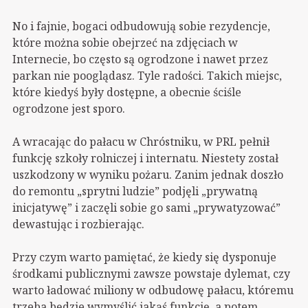
No i fajnie, bogaci odbudowują sobie rezydencje,
które można sobie obejrzeć na zdjęciach w
Internecie, bo często są ogrodzone i nawet przez
parkan nie pooglądasz. Tyle radości. Takich miejsc,
które kiedyś były dostępne, a obecnie ściśle
ogrodzone jest sporo.
A wracając do pałacu w Chróstniku, w PRL pełnił
funkcję szkoły rolniczej i internatu. Niestety został
uszkodzony w wyniku pożaru. Zanim jednak doszło
do remontu „sprytni ludzie” podjęli „prywatną
inicjatywę” i zaczęli sobie go sami „prywatyzować”
dewastując i rozbierając.
Przy czym warto pamiętać, że kiedy się dysponuje
środkami publicznymi zawsze powstaje dylemat, czy
warto ładować miliony w odbudowę pałacu, któremu
trzeba będzie wymyślić jakąś funkcję, a potem