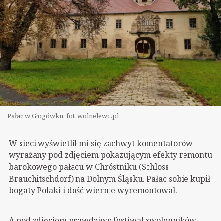
Pałac w Głogówku, fot. wolnelewo.pl
W sieci wyświetlił mi się zachwyt komentatorów
wyrażany pod zdjęciem pokazującym efekty remontu
barokowego pałacu w Chróstniku (Schloss
Brauchitschdorf) na Dolnym Śląsku. Pałac sobie kupił
bogaty Polaki i dość wiernie wyremontował.
A pod zdjęciem prawdziwy festiwal zwolenników