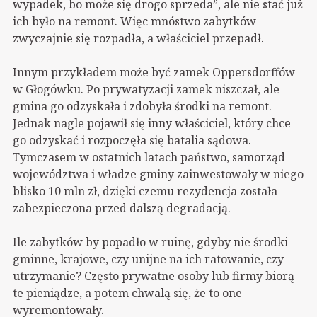
wypadek, bo może się drogo sprzeda”, ale nie stać już
ich było na remont. Więc mnóstwo zabytków
zwyczajnie się rozpadła, a właściciel przepadł.
Innym przykładem może być zamek Oppersdorffów
w Głogówku. Po prywatyzacji zamek niszczał, ale
gmina go odzyskała i zdobyła środki na remont.
Jednak nagle pojawił się inny właściciel, który chce
go odzyskać i rozpoczęła się batalia sądowa.
Tymczasem w ostatnich latach państwo, samorząd
województwa i władze gminy zainwestowały w niego
blisko 10 mln zł, dzięki czemu rezydencja została
zabezpieczona przed dalszą degradacją.
Ile zabytków by popadło w ruinę, gdyby nie środki
gminne, krajowe, czy unijne na ich ratowanie, czy
utrzymanie? Często prywatne osoby lub firmy biorą
te pieniądze, a potem chwalą się, że to one
wyremontowały.