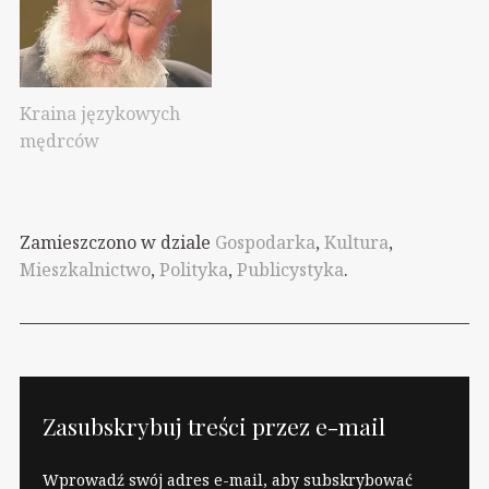
Kraina językowych
mędrców
Zamieszczono w dziale
Gospodarka
,
Kultura
,
Mieszkalnictwo
,
Polityka
,
Publicystyka
.
Zasubskrybuj treści przez e-mail
Wprowadź swój adres e-mail, aby subskrybować