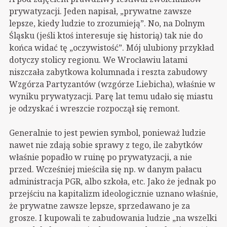
prywatyzacji. Jeden napisał, „prywatne zawsze
lepsze, kiedy ludzie to zrozumieją”. No, na Dolnym
Śląsku (jeśli ktoś interesuje się historią) tak nie do
końca widać tę „oczywistość”. Mój ulubiony przykład
dotyczy stolicy regionu. We Wrocławiu latami
niszczała zabytkowa kolumnada i reszta zabudowy
Wzgórza Partyzantów (wzgórze Liebicha), właśnie w
wyniku prywatyzacji. Parę lat temu udało się miastu
je odzyskać i wreszcie rozpoczął się remont.
Generalnie to jest pewien symbol, ponieważ ludzie
nawet nie zdają sobie sprawy z tego, ile zabytków
właśnie popadło w ruinę po prywatyzacji, a nie
przed. Wcześniej mieściła się np. w danym pałacu
administracja PGR, albo szkoła, etc. Jako że jednak po
przejściu na kapitalizm ideologicznie uznano właśnie,
że prywatne zawsze lepsze, sprzedawano je za
grosze. I kupowali te zabudowania ludzie „na wszelki