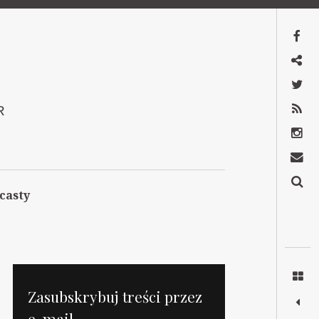
Facebook
Mastodon
Twitter
RSS
R
Instagram
Kontakt
Szukaj
casty
Zasubskrybuj treści przez
e-mail