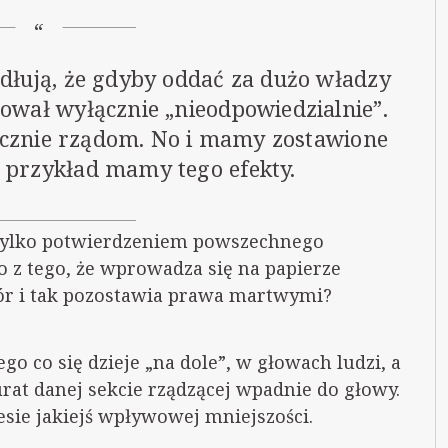
rdłują, że gdyby oddać za dużo władzy
dował wyłącznie „nieodpowiedzialnie”.
łącznie rządom. No i mamy zostawione
 przykład mamy tego efekty.
t tylko potwierdzeniem powszechnego
o z tego, że wprowadza się na papierze
pór i tak pozostawia prawa martwymi?
go co się dzieje „na dole”, w głowach ludzi, a
kurat danej sekcie rządzącej wpadnie do głowy.
esie jakiejś wpływowej mniejszości.