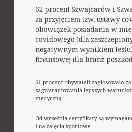
62 procent Szwajcarów i Szw
za przyjęciem tzw. ustawy co
obowiązek posiadania w miej
covidowego (dla zaszczepion
negatywnym wynikiem testu)
finansowej dla branż poszk
61 procent obywateli zagłosowało za t
zagwarantowania lepszych warunkó
medyczną.
Od września certyfikaty są wymagane
i na zajęcia sportowe.