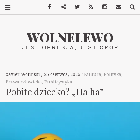
Facebook
Mastodon
Twitter
RSS
Instagram
Kontakt
S
WOLNELEWO
JEST OPRESJA, JEST OPÓR
Xavier Woliński
25 czerwca, 2026
Kultura
,
Polityka
,
Prawa człowieka
,
Publicystyka
Pobite dziecko? „Ha ha”