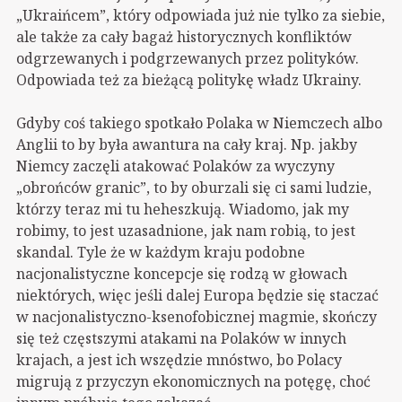
„Ukraińcem”, który odpowiada już nie tylko za siebie,
ale także za cały bagaż historycznych konfliktów
odgrzewanych i podgrzewanych przez polityków.
Odpowiada też za bieżącą politykę władz Ukrainy.
Gdyby coś takiego spotkało Polaka w Niemczech albo
Anglii to by była awantura na cały kraj. Np. jakby
Niemcy zaczęli atakować Polaków za wyczyny
„obrońców granic”, to by oburzali się ci sami ludzie,
którzy teraz mi tu heheszkują. Wiadomo, jak my
robimy, to jest uzasadnione, jak nam robią, to jest
skandal. Tyle że w każdym kraju podobne
nacjonalistyczne koncepcje się rodzą w głowach
niektórych, więc jeśli dalej Europa będzie się staczać
w nacjonalistyczno-ksenofobicznej magmie, skończy
się też częstszymi atakami na Polaków w innych
krajach, a jest ich wszędzie mnóstwo, bo Polacy
migrują z przyczyn ekonomicznych na potęgę, choć