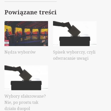
Powiązane treści
Nędza wyborów
Spisek wyborczy, czyli
odwracanie uwagi
Wybory sfałszowane?
Nie, po prostu tak
działa duopol