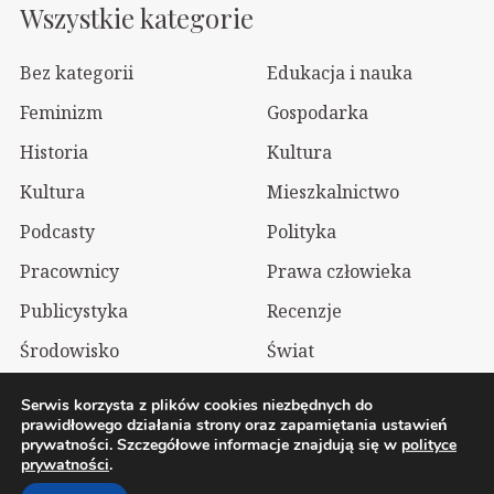
Wszystkie kategorie
Bez kategorii
Edukacja i nauka
Feminizm
Gospodarka
Historia
Kultura
Kultura
Mieszkalnictwo
Podcasty
Polityka
Pracownicy
Prawa człowieka
Publicystyka
Recenzje
Środowisko
Świat
Technologia
Wizualia
Serwis korzysta z plików cookies niezbędnych do
prawidłowego działania strony oraz zapamiętania ustawień
prywatności. Szczegółowe informacje znajdują się w
polityce
2026 Wolnelewo. Xavier Woliński |
Mastodon
prywatności
.
Polityka prywatności