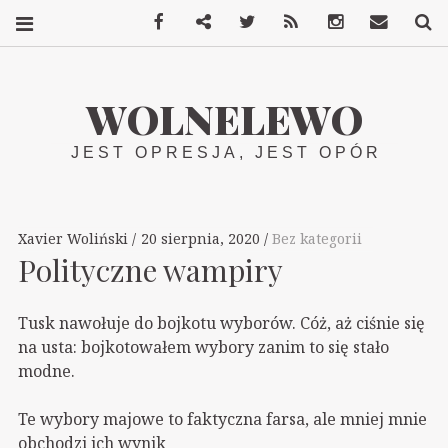
Facebook
Mastodon
Twitter
RSS
Instagram
Kontakt
S
WOLNELEWO
JEST OPRESJA, JEST OPÓR
Xavier Woliński
20 sierpnia, 2020
Bez kategorii
Polityczne wampiry
Tusk nawołuje do bojkotu wyborów. Cóż, aż ciśnie się
na usta: bojkotowałem wybory zanim to się stało
modne.
Te wybory majowe to faktyczna farsa, ale mniej mnie
obchodzi ich wynik