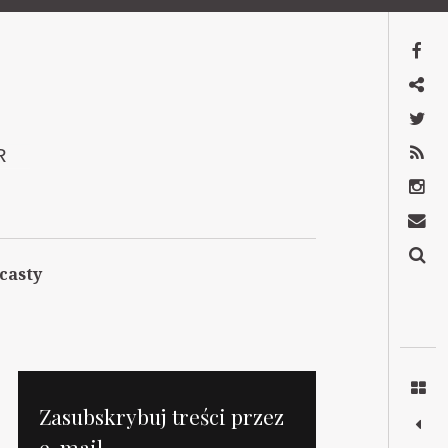
Facebook
Mastodon
Twitter
RSS
R
Instagram
Kontakt
Szukaj
casty
Zasubskrybuj treści przez
e-mail