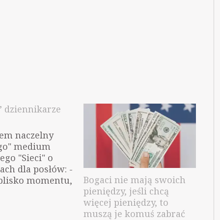
 dziennikarze
em naczelny
go" medium
ego "Sieci" o
ch dla posłów: -
Bogaci nie mają swoich
blisko momentu,
pieniędzy, jeśli chcą
 ciężko
więcej pieniędzy, to
y kurier w
muszą je komuś zabrać
irmie zarabiałby