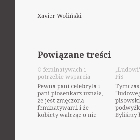
Xavier Woliński
Powiązane treści
O feminatywach i
„Ludowi”
potrzebie wsparcia
PiS
Pewna pani celebryta i
Tymczas
pani piosenkarz uznała,
"ludowe
że jest zmęczona
pisowski
feminatywami i że
podwyżka
kobiety walcząc o nie
Byliśmy 
zajmują się drobiazgami.
w którym
Nie mam zamiaru
pracując
narzucać nikomu, jak się
dobrej f