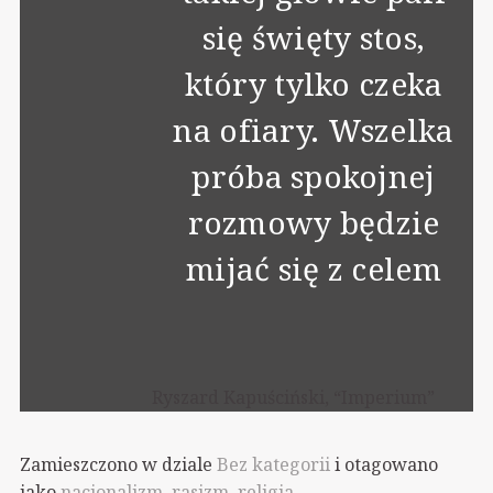
się święty stos,
który tylko czeka
na ofiary. Wszelka
próba spo­kojnej
rozmowy będzie
mijać się z celem
Ryszard Kapuściński, “Imperium”
Zamieszczono w dziale
Bez kategorii
i otagowano
jako
nacjonalizm
,
rasizm
,
religia
.