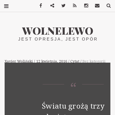
Facebook
Mastodon
Twitter
RSS
Instagram
Kontakt
S
WOLNELEWO
JEST OPRESJA, JEST OPÓR
Xavier Woliński
12 kwietnia, 2016
Cytat
Bez kategorii
Światu grożą trzy