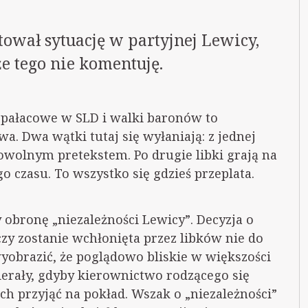
ował sytuację w partyjnej Lewicy,
e tego nie komentuję.
pałacowe w SLD i walki baronów to
a. Dwa wątki tutaj się wyłaniają: z jednej
owolnym pretekstem. Po drugie libki grają na
o czasu. To wszystko się gdzieś przeplata.
y obronę „niezależności Lewicy”. Decyzja o
czy zostanie wchłonięta przez libków nie do
wyobrazić, że poglądowo bliskie w większości
ierały, gdyby kierownictwo rodzącego się
h przyjąć na pokład. Wszak o „niezależności”