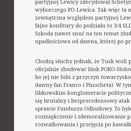
partyjnej Lewicy zdecydował Schetyna
wyborczego PO-Lewica. Tak więc ta n
zewnętrzna względem partyjnej Lewic
fajne konfitury do podziału to 3/4 SL
Szkoda nawet snuć na ten temat złud
upadłościowa od dawna, której po pro
Chodzą słuchy jednak, że Tusk woli p
oficjalnie zbudować blok POKO-Hoło
bo jej nie lubi z przyczyn towarzysko
dawny fan Franco i Pinocheta). W tym
libkowskim konglomeracie polityczn
się brutalny i bezprecedensowy ata
sprawie Funduszu Odbudowy. To by
rozmiękczenie i zdemoralizowanie pa
rozwałkowania i przejęcia po kawałk