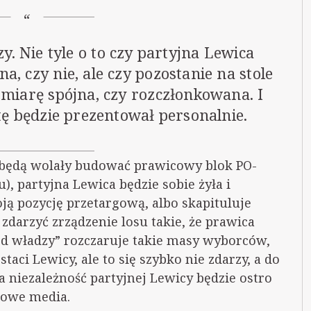
y. Nie tyle o to czy partyjna Lewica
a, czy nie, ale czy pozostanie na stole
 miarę spójna, czy rozczłonkowana. I
rtę będzie prezentował personalnie.
i będą wolały budować prawicowy blok PO-
), partyjna Lewica będzie sobie żyła i
ą pozycję przetargową, albo skapituluje
darzyć zrządzenie losu takie, że prawica
od władzy” rozczaruje takie masy wyborców,
taci Lewicy, ale to się szybko nie zdarzy, a do
a niezależność partyjnej Lewicy będzie ostro
kowe media.