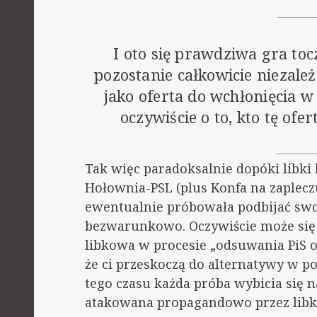
I oto się prawdziwa gra tocz
pozostanie całkowicie niezależn
jako oferta do wchłonięcia w
oczywiście o to, kto tę ofe
Tak więc paradoksalnie dopóki libk
Hołownia-PSL (plus Konfa na zapleczu
ewentualnie próbowała podbijać swoj
bezwarunkowo. Oczywiście może się z
libkowa w procesie „odsuwania PiS 
że ci przeskoczą do alternatywy w pos
tego czasu każda próba wybicia się n
atakowana propagandowo przez lib