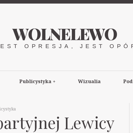
WOLNELEWO
JEST OPRESJA, JEST OPÓ
Publicystyka
+
Wizualia
Pod
icystyka
partyjnej Lewicy