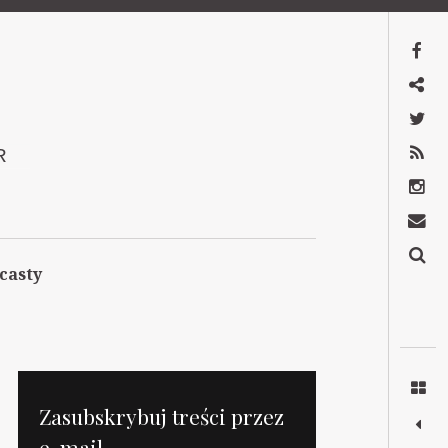
Facebook
Mastodon
Twitter
RSS
R
Instagram
Kontakt
Szukaj
casty
Zasubskrybuj treści przez
e-mail