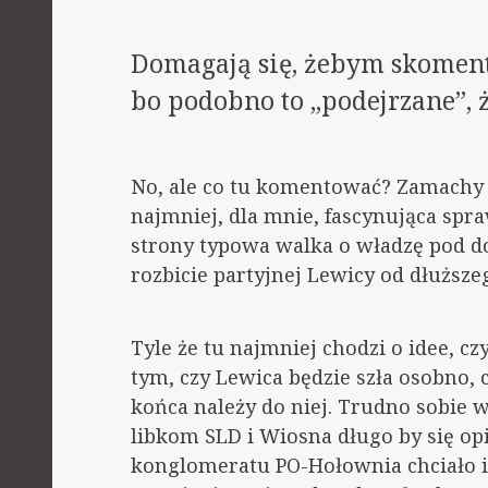
Domagają się, żebym skoment
bo podobno to „podejrzane”, ż
No, ale co tu komentować? Zamachy 
najmniej, dla mnie, fascynująca spraw
strony typowa walka o władzę pod d
rozbicie partyjnej Lewicy od dłuższeg
Tyle że tu najmniej chodzi o idee, cz
tym, czy Lewica będzie szła osobno, 
końca należy do niej. Trudno sobie 
libkom SLD i Wiosna długo by się op
konglomeratu PO-Hołownia chciało ic