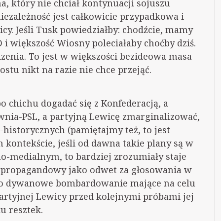
, który nie chciał kontynuacji sojuszu
iezależność jest całkowicie przypadkowa i
y. Jeśli Tusk powiedziałby: chodźcie, mamy
D i większość Wiosny poleciałaby choćby dziś.
zenia. To jest w większości bezideowa masa
stu nikt na razie nie chce przejąć.
o chichu dogadać się z Konfederacją, a
wnia-PSL, a partyjną Lewicę zmarginalizować,
-historycznych (pamiętajmy też, to jest
 kontekście, jeśli od dawna takie plany są w
o-medialnym, to bardziej zrozumiały staje
k propagandowy jako odwet za głosowania w
ło dywanowe bombardowanie mające na celu
rtyjnej Lewicy przed kolejnymi próbami jej
u resztek.