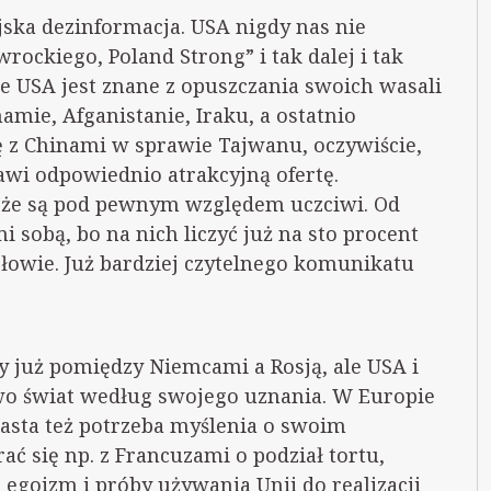
yjska dezinformacja. USA nigdy nas nie
rockiego, Poland Strong” i tak dalej i tak
że USA jest znane z opuszczania swoich wasali
mie, Afganistanie, Iraku, a ostatnio
ę z Chinami w sprawie Tajwanu, oczywiście,
wi odpowiednio atrakcyjną ofertę.
 że są pod pewnym względem uczciwi. Od
sobą, bo na nich liczyć już na sto procent
łowie. Już bardziej czytelnego komunikatu
my już pomiędzy Niemcami a Rosją, ale USA i
owo świat według swojego uznania. W Europie
asta też potrzeba myślenia o swoim
ać się np. z Francuzami o podział tortu,
egoizm i próby używania Unii do realizacji