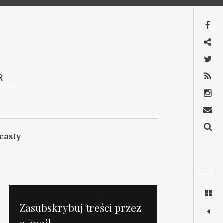
Facebook
Mastodon
Twitter
RSS
R
Instagram
Kontakt
Szukaj
casty
Zasubskrybuj treści przez
e-mail