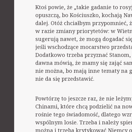
Ktoś powie, że „takie gadanie to ros
opuszczą, bo Kościuszko, kochają Naw
dalej. Otóż chciałbym przypomnieć, 
w razie zmiany priorytetów: w Wietna
sugerują nawet, że mogą dogadać si
jeśli wschodzące mocarstwo przedsta
Dodatkowo trzeba przyznać Stanom,
dawna mówią, że mamy się zająć sami 
nie można, bo mają inne tematy na g
nie da się przedstawić.
Powtórzę to jeszcze raz, że nie leży
Chinami, które chcą podzielić na n
rośnie tego świadomość, dlatego wzr
wspólnym losie. Trzeba i należy spier
można i trzeba krytykować Niemcy o 