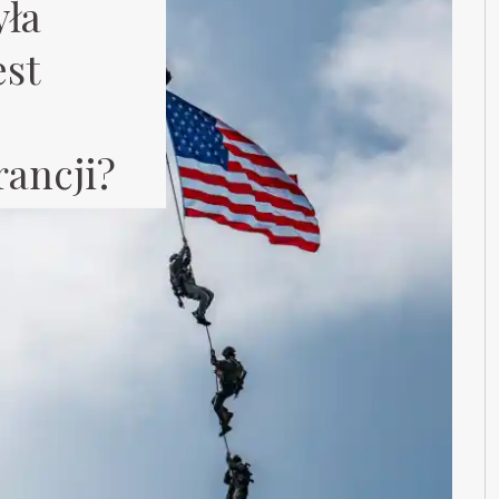
yła
est
ancji?