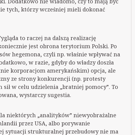
ki. Dodatkowo nie wiadomo, czy to mają być
ie tych, którzy wcześniej mieli dokonać
gląda to raczej na dalszą realizację
niecznie jest obrona terytorium Polski. Po
sów hegemona, czyli np. właśnie wpływać na
odatkowo, w razie, gdyby do władzy doszła
tnie korporacjom amerykańskim) opcja, ale
czny ze strony konkurencji (np. protesty
 sił w celu udzielenia „bratniej pomocy”. To
owana, wystarczy sugestia.
la niektórych „analityków” niewyobrażalne
landii przez USA, albo porywanie
j sytuacji strukturalnej przebudowy nie ma