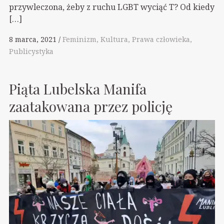
przywleczona, żeby z ruchu LGBT wyciąć T? Od kiedy
[…]
8 marca, 2021
Feminizm
Kultura
Prawa człowieka
Publicystyka
Piąta Lubelska Manifa
zaatakowana przez policję