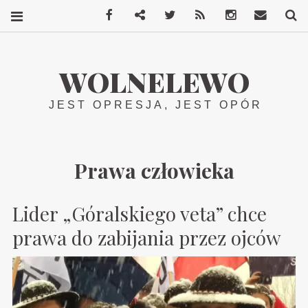
Facebook
Mastodon
Twitter
RSS
Instagram
Kontakt
S
WOLNELEWO
JEST OPRESJA, JEST OPÓR
Prawa człowieka
Lider „Góralskiego veta” chce
prawa do zabijania przez ojców